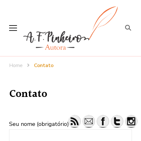
A. F. Pinheiro
Escritora – Jornalista
Home
Contato
Contato
Seu nome (obrigatório)