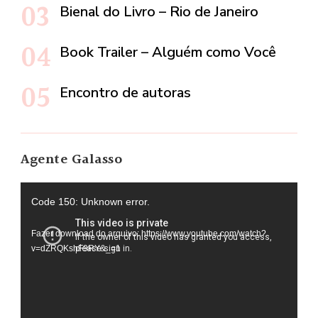
Bienal do Livro – Rio de Janeiro
Book Trailer – Alguém como Você
Encontro de autoras
Agente Galasso
Tocador
Code 150: Unknown error.
de
Fazer download do arquivo: https://www.youtube.com/watch?
vídeo
v=dZRQKshF9RY&_=1