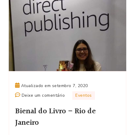
Atualizado em
setembro 7, 2020
em
Deixe um comentário
Eventos
Bienal
Bienal do Livro – Rio de
do
Livro
Janeiro
–
Rio