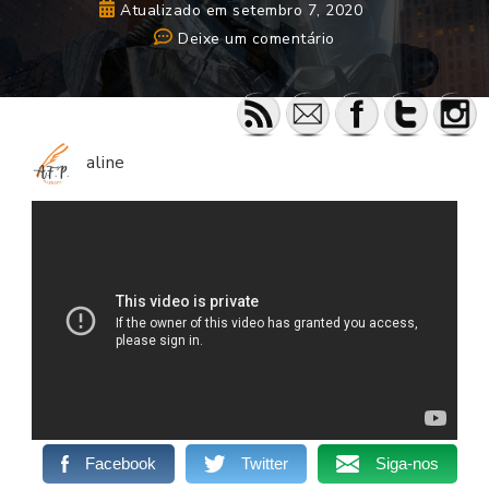
Atualizado em
setembro 7, 2020
em
Deixe um comentário
Book
Trailer
–
A
aline
Esperança
(conto)
Facebook
Twitter
Siga-nos