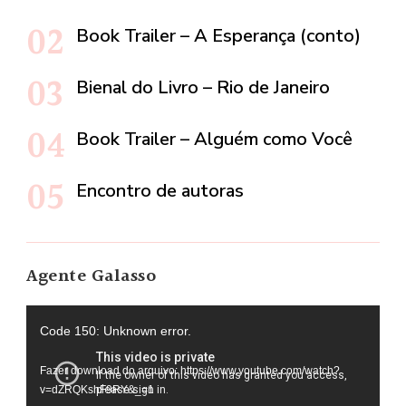
Book Trailer – A Esperança (conto)
Bienal do Livro – Rio de Janeiro
Book Trailer – Alguém como Você
Encontro de autoras
Agente Galasso
Tocador
Code 150: Unknown error.
de
Fazer download do arquivo: https://www.youtube.com/watch?
vídeo
v=dZRQKshF9RY&_=1