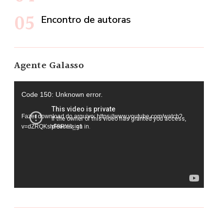
Encontro de autoras
Agente Galasso
Tocador
Code 150: Unknown error.
de
Fazer download do arquivo: https://www.youtube.com/watch?
vídeo
v=dZRQKshF9RY&_=1