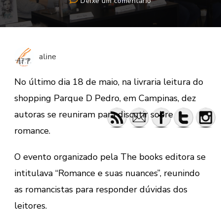
em
Deixe um comentário
Encontro
de
autoras
aline
No último dia 18 de maio, na livraria leitura do
shopping Parque D Pedro, em Campinas, dez
autoras se reuniram para discutir sobre
romance.
O evento organizado pela The books editora se
intitulava “Romance e suas nuances”, reunindo
as romancistas para responder dúvidas dos
leitores.