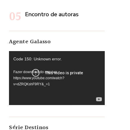
Encontro de autoras
Agente Galasso
Tocador
Code 150: Unknown error.
de
Fazer download do arquivo:
vídeo
https://www.youtube.com/watch?
v=dZRQKshF9RY&_=1
Série Destinos