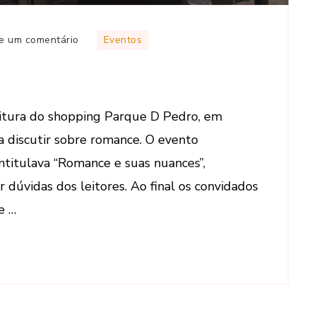
em
e um comentário
Eventos
Encontro
de
autoras
leitura do shopping Parque D Pedro, em
a discutir sobre romance. O evento
ntitulava “Romance e suas nuances”,
 dúvidas dos leitores. Ao final os convidados
e …