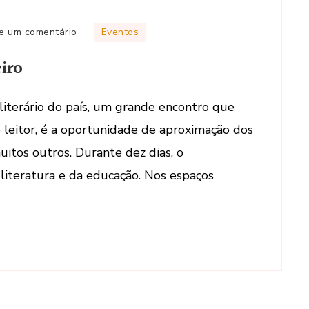
em
e um comentário
Eventos
Bienal
iro
do
Livro
–
 literário do país, um grande encontro que
Rio
o leitor, é a oportunidade de aproximação dos
de
uitos outros. Durante dez dias, o
Janeiro
 literatura e da educação. Nos espaços