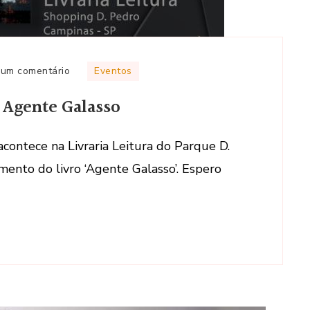
em
 um comentário
Eventos
Noite
o Agente Galasso
de
autógrafos
do
ontece na Livraria Leitura do Parque D.
Livro
ento do livro ‘Agente Galasso’. Espero
Agente
Galasso