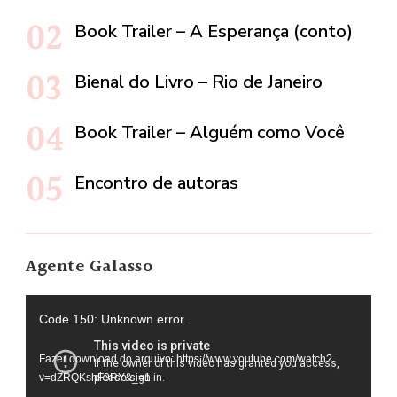
Book Trailer – A Esperança (conto)
Bienal do Livro – Rio de Janeiro
Book Trailer – Alguém como Você
Encontro de autoras
Agente Galasso
Tocador
Code 150: Unknown error.
de
Fazer download do arquivo: https://www.youtube.com/watch?
vídeo
v=dZRQKshF9RY&_=1