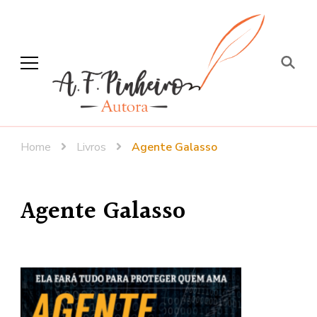
A. F. Pinheiro
Escritora – Jornalista
Home
Livros
Agente Galasso
Agente Galasso