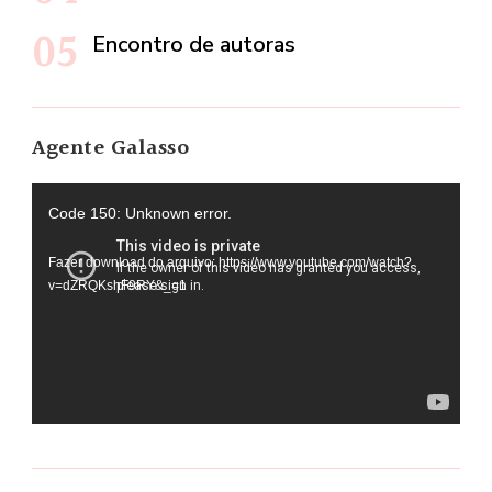
Encontro de autoras
Agente Galasso
Tocador
Code 150: Unknown error.
de
Fazer download do arquivo: https://www.youtube.com/watch?
vídeo
v=dZRQKshF9RY&_=1