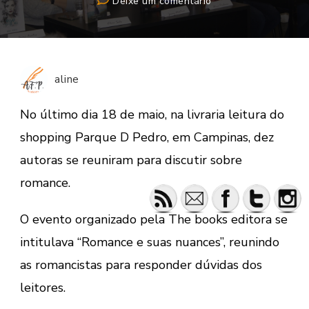
em
Deixe um comentário
Encontro
de
autoras
aline
No último dia 18 de maio, na livraria leitura do
shopping Parque D Pedro, em Campinas, dez
autoras se reuniram para discutir sobre
romance.
O evento organizado pela The books editora se
intitulava “Romance e suas nuances”, reunindo
as romancistas para responder dúvidas dos
leitores.