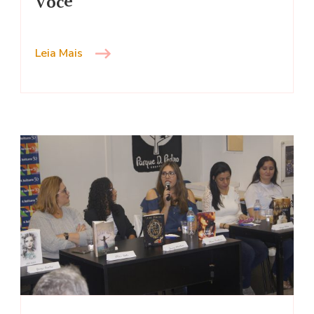
Você
Alguém
como
Você
Leia Mais