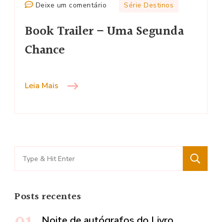
em
Deixe um comentário
Série Destinos
Book
Book Trailer – Uma Segunda
Trailer
–
Chance
Uma
Segunda
Chance
Leia Mais
Search
for:
Posts recentes
Noite de autógrafos do Livro