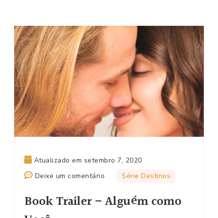
Atualizado em
setembro 7, 2020
em
Deixe um comentário
Série Destinos
Book
Book Trailer – Alguém como
Trailer
–