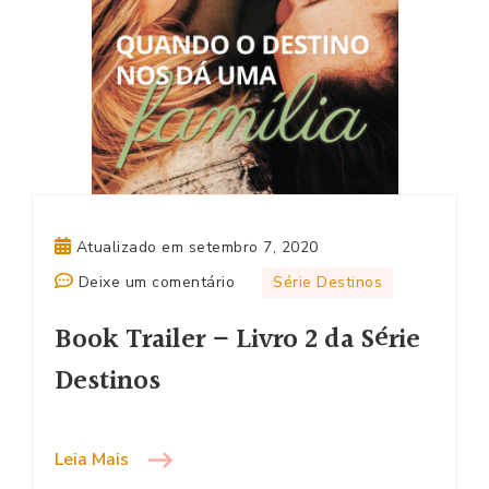
Atualizado em
setembro 7, 2020
em
Deixe um comentário
Série Destinos
Book
Book Trailer – Livro 2 da Série
Trailer
–
Destinos
Livro
2
da
Leia Mais
Série