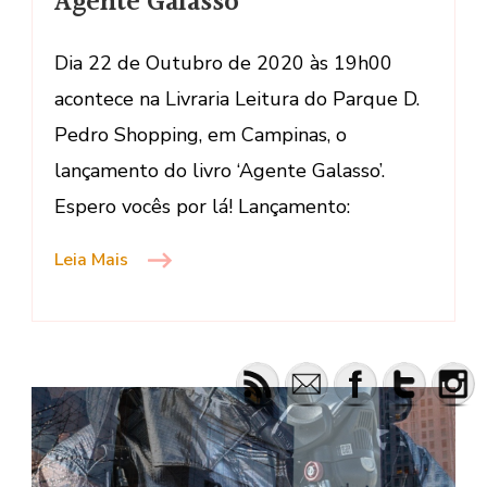
Agente Galasso
do
Livro
Dia 22 de Outubro de 2020 às 19h00
Agente
acontece na Livraria Leitura do Parque D.
Galasso
Pedro Shopping, em Campinas, o
lançamento do livro ‘Agente Galasso’.
Espero vocês por lá! Lançamento:
Leia Mais