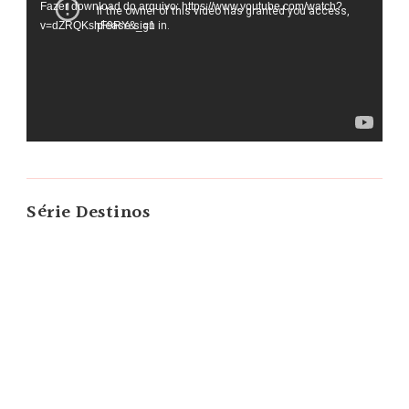
Fazer download do arquivo: https://www.youtube.com/watch?
vídeo
v=dZRQKshF9RY&_=1
Série Destinos