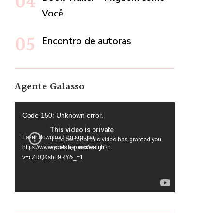
Você
Encontro de autoras
Agente Galasso
Tocador
Code 150: Unknown error.
de
Fazer download do arquivo:
vídeo
https://www.youtube.com/watch?
v=dZRQKshF9RY&_=1