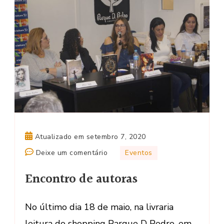
Atualizado em
setembro 7, 2020
em
Deixe um comentário
Eventos
Encontro
Encontro de autoras
de
autoras
No último dia 18 de maio, na livraria
leitura do shopping Parque D Pedro, em