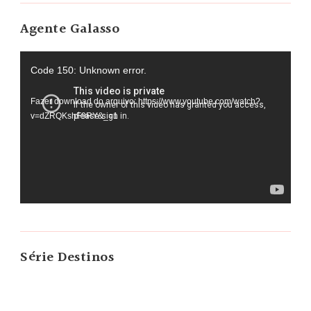
Agente Galasso
Tocador
Code 150: Unknown error.
de
Fazer download do arquivo: https://www.youtube.com/watch?
vídeo
v=dZRQKshF9RY&_=1
Série Destinos