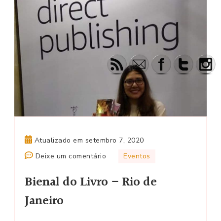
Atualizado em
setembro 7, 2020
em
Deixe um comentário
Eventos
Bienal
Bienal do Livro – Rio de
do
Livro
Janeiro
–
Rio