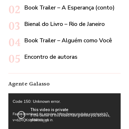
Book Trailer – A Esperança (conto)
Bienal do Livro – Rio de Janeiro
Book Trailer – Alguém como Você
Encontro de autoras
Agente Galasso
Tocador
Code 150: Unknown error.
de
Fazer download do arquivo: https://www.youtube.com/watch?
vídeo
v=dZRQKshF9RY&_=1