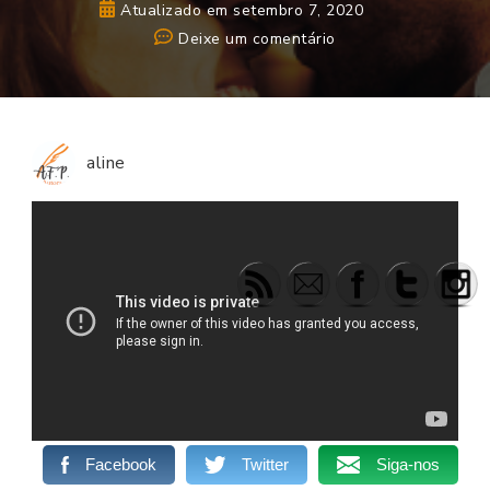
Atualizado em
setembro 7, 2020
em
Deixe um comentário
Book
Trailer
–
Uma
aline
Segunda
Chance
Facebook
Twitter
Siga-nos